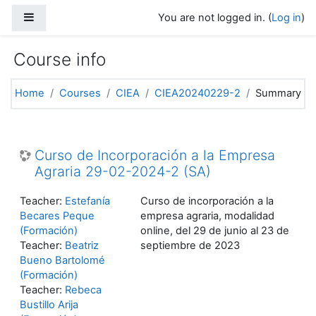
Skip to main content
Side panel
You are not logged in. (
Log in
)
Course info
Home
Courses
CIEA
CIEA20240229-2
Summary
Curso de Incorporación a la Empresa
Agraria 29-02-2024-2 (SA)
Teacher:
Estefanía
Curso de incorporación a la
Becares Peque
empresa agraria, modalidad
(Formación)
online, del 29 de junio al 23 de
Teacher:
Beatriz
septiembre de 2023
Bueno Bartolomé
(Formación)
Teacher:
Rebeca
Bustillo Arija