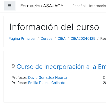
Salta al contenido principal
Formación ASAJACYL
Panel lateral
Español - Internacion
Información del curso
Página Principal
Cursos
CIEA
CIEA20240129
Re
Curso de Incorporación a la E
Profesor:
David Gonzalez Huerta
C
Profesor:
Emilia Puerta Gallardo
2