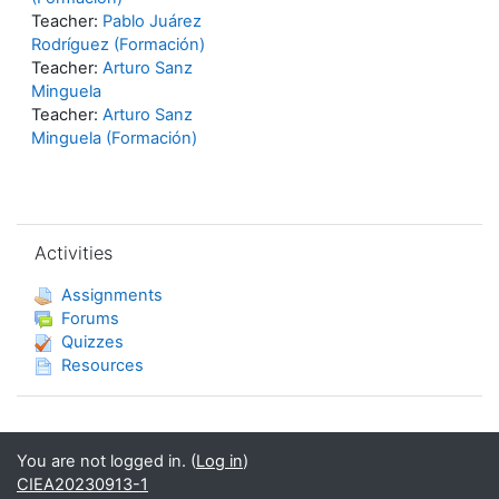
Teacher:
Pablo Juárez
Rodríguez (Formación)
Teacher:
Arturo Sanz
Minguela
Teacher:
Arturo Sanz
Minguela (Formación)
Skip Activities
Activities
Assignments
Forums
Quizzes
Resources
You are not logged in. (
Log in
)
CIEA20230913-1