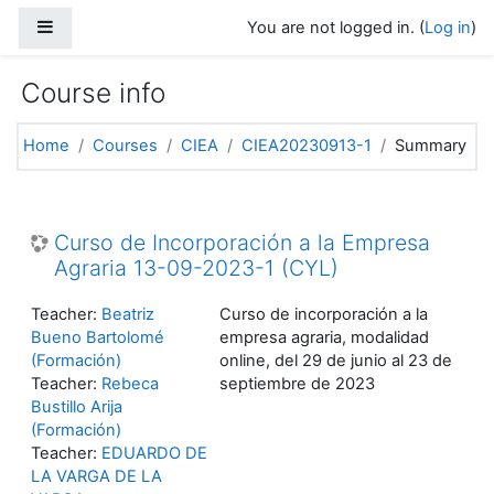
Skip to main content
Side panel
You are not logged in. (
Log in
)
Course info
Home
Courses
CIEA
CIEA20230913-1
Summary
Curso de Incorporación a la Empresa
Agraria 13-09-2023-1 (CYL)
Teacher:
Beatriz
Curso de incorporación a la
Bueno Bartolomé
empresa agraria, modalidad
(Formación)
online, del 29 de junio al 23 de
Teacher:
Rebeca
septiembre de 2023
Bustillo Arija
(Formación)
Teacher:
EDUARDO DE
LA VARGA DE LA