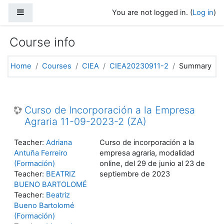
Skip to main content
Side panel
You are not logged in. (
Log in
)
Course info
Home
Courses
CIEA
CIEA20230911-2
Summary
Curso de Incorporación a la Empresa
Agraria 11-09-2023-2 (ZA)
Teacher:
Adriana
Curso de incorporación a la
Antuña Ferreiro
empresa agraria, modalidad
(Formación)
online, del 29 de junio al 23 de
Teacher:
BEATRIZ
septiembre de 2023
BUENO BARTOLOMÉ
Teacher:
Beatriz
Bueno Bartolomé
(Formación)