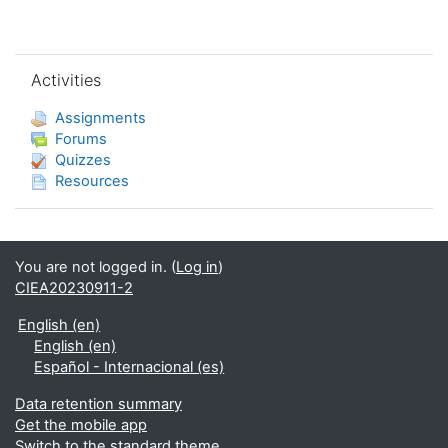
Skip Activities
Activities
Assignments
Forums
Quizzes
Resources
You are not logged in. (
Log in
)
CIEA20230911-2
English ‎(en)‎
English ‎(en)‎
Español - Internacional ‎(es)‎
Data retention summary
Get the mobile app
Switch to the standard theme