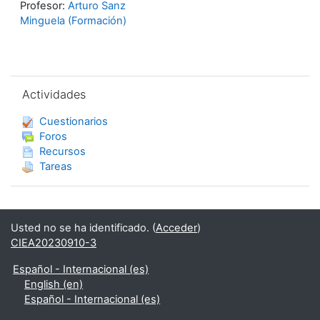
Profesor:
Arturo Sanz
Minguela (Formación)
Salta Actividades
Actividades
Cuestionarios
Foros
Recursos
Tareas
Usted no se ha identificado. (
Acceder
)
CIEA20230910-3
Español - Internacional ‎(es)‎
English ‎(en)‎
Español - Internacional ‎(es)‎