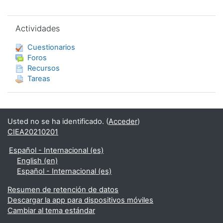
Salta Actividades
Actividades
Cuestionarios
Foros
Recursos
Tareas
Usted no se ha identificado. (
Acceder
)
CIEA20210201
Español - Internacional ‎(es)‎
English ‎(en)‎
Español - Internacional ‎(es)‎
Resumen de retención de datos
Descargar la app para dispositivos móviles
Cambiar al tema estándar