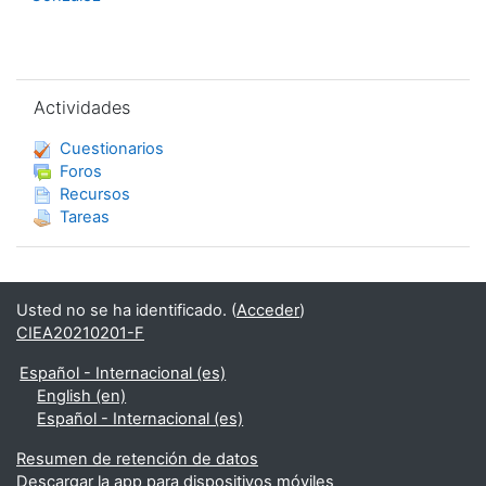
Salta Actividades
Actividades
Cuestionarios
Foros
Recursos
Tareas
Usted no se ha identificado. (
Acceder
)
CIEA20210201-F
Español - Internacional ‎(es)‎
English ‎(en)‎
Español - Internacional ‎(es)‎
Resumen de retención de datos
Descargar la app para dispositivos móviles