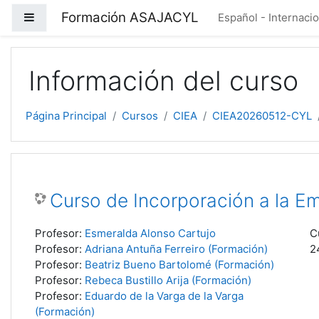
Salta al contenido principal
Formación ASAJACYL
Panel lateral
Español - Internacion
Información del curso
Página Principal
Cursos
CIEA
CIEA20260512-CYL
Curso de Incorporación a la 
Profesor:
Esmeralda Alonso Cartujo
C
Profesor:
Adriana Antuña Ferreiro (Formación)
2
Profesor:
Beatriz Bueno Bartolomé (Formación)
Profesor:
Rebeca Bustillo Arija (Formación)
Profesor:
Eduardo de la Varga de la Varga
(Formación)