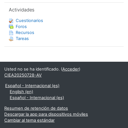
Salta Actividades
Actividades
Cuestionarios
Foros
Recursos
Tareas
Usted no se ha identificado. (
Acceder
)
CIEA20250728-AV
Español - Internacional ‎(es)‎
English ‎(en)‎
Español - Internacional ‎(es)‎
Resumen de retención de datos
Descargar la app para dispositivos móviles
Cambiar al tema estándar