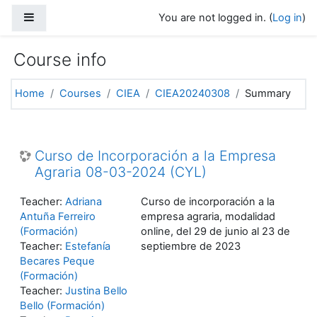
Skip to main content
Side panel
You are not logged in. (
Log in
)
Course info
Home
Courses
CIEA
CIEA20240308
Summary
Curso de Incorporación a la Empresa
Agraria 08-03-2024 (CYL)
Teacher:
Adriana
Curso de incorporación a la
Antuña Ferreiro
empresa agraria, modalidad
(Formación)
online, del 29 de junio al 23 de
Teacher:
Estefanía
septiembre de 2023
Becares Peque
(Formación)
Teacher:
Justina Bello
Bello (Formación)